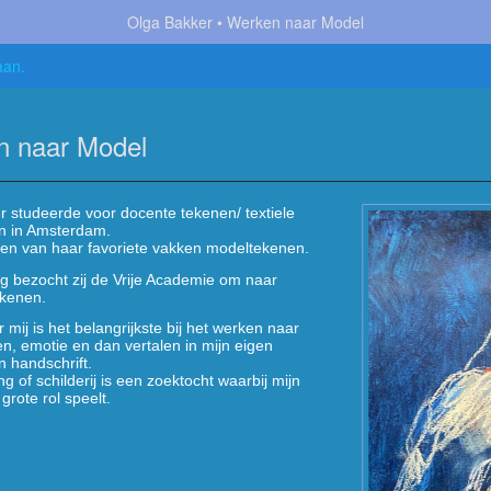
Olga Bakker
Werken naar Model
aan
.
n naar Model
r studeerde voor docente tekenen/ textiele
n in Amsterdam.
en van haar favoriete vakken modeltekenen.
g bezocht zij de Vrije Academie om naar
ekenen.
r mij is het belangrijkste bij het werken naar
en, emotie en dan vertalen in mijn eigen
n handschrift.
ng of schilderij is een zoektocht waarbij mijn
 grote rol speelt.