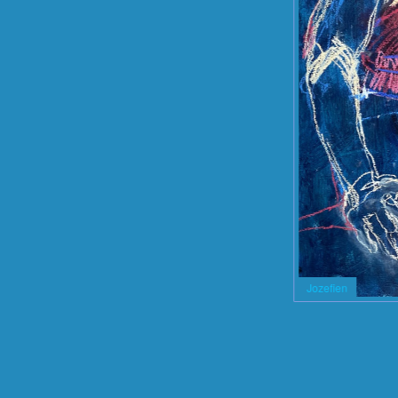
vrouw
Jozefien