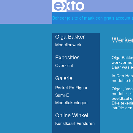
Beheer je site
of
maak een gratis account 
Olga Bakker
Werke
Modellenwerk
Exposities
Olga Bakke
werkvorme
Overzicht
Daar was e
In Den Haa
Galerie
model te t
Portret En Figuur
Olga: „ Voo
model: kijk
Sumi-E
beeldtaal e
Modeltekeningen
Elke tekeni
intuïtie een
Online Winkel
Kunstkaart Versturen